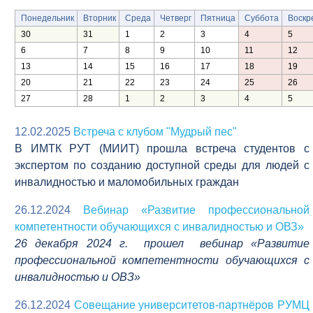
Понедельник
Вторник
Среда
Четверг
Пятница
Суббота
Воскр
30
31
1
2
3
4
5
6
7
8
9
10
11
12
13
14
15
16
17
18
19
20
21
22
23
24
25
26
27
28
1
2
3
4
5
12.02.2025
Встреча с клубом "Мудрый пес"
В ИМТК РУТ (МИИТ) прошла встреча студентов с
экспертом по созданию доступной среды для людей с
инвалидностью и маломобильных граждан
26.12.2024
Вебинар «Развитие профессиональной
компетентности обучающихся с инвалидностью и ОВЗ»
26 декабря 2024 г. прошел вебинар «Развитие
профессиональной компетентности обучающихся с
инвалидностью и ОВЗ»
26.12.2024
Совещание университетов-партнёров РУМЦ