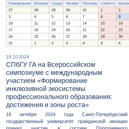
Понедельник
Вторник
Среда
Четверг
Пятница
Суббота
Воскр
27
28
29
30
31
1
2
3
4
5
6
7
8
9
10
11
12
13
14
15
16
17
18
19
20
21
22
23
24
25
26
27
28
29
30
31
1
2
3
4
5
6
18.10.2024
СПбГУ ГА на Всероссийском
симпозиуме с международным
участием «Формирование
инклюзивной экосистемы
профессионального образования:
достижения и зоны роста»
18 октября 2024 года Санкт-Петербургский
государственный университет гражданской авиации
принял участие в составе Программного