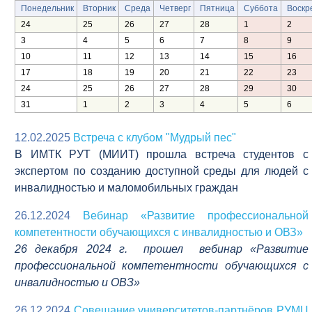
Понедельник
Вторник
Среда
Четверг
Пятница
Суббота
Воскр
24
25
26
27
28
1
2
3
4
5
6
7
8
9
10
11
12
13
14
15
16
17
18
19
20
21
22
23
24
25
26
27
28
29
30
31
1
2
3
4
5
6
12.02.2025
Встреча с клубом "Мудрый пес"
В ИМТК РУТ (МИИТ) прошла встреча студентов с
экспертом по созданию доступной среды для людей с
инвалидностью и маломобильных граждан
26.12.2024
Вебинар «Развитие профессиональной
компетентности обучающихся с инвалидностью и ОВЗ»
26 декабря 2024 г. прошел вебинар «Развитие
профессиональной компетентности обучающихся с
инвалидностью и ОВЗ»
26.12.2024
Совещание университетов-партнёров РУМЦ