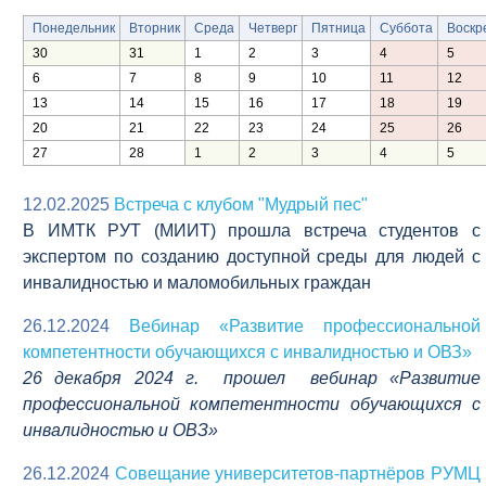
Понедельник
Вторник
Среда
Четверг
Пятница
Суббота
Воскр
30
31
1
2
3
4
5
6
7
8
9
10
11
12
13
14
15
16
17
18
19
20
21
22
23
24
25
26
27
28
1
2
3
4
5
12.02.2025
Встреча с клубом "Мудрый пес"
В ИМТК РУТ (МИИТ) прошла встреча студентов с
экспертом по созданию доступной среды для людей с
инвалидностью и маломобильных граждан
26.12.2024
Вебинар «Развитие профессиональной
компетентности обучающихся с инвалидностью и ОВЗ»
26 декабря 2024 г. прошел вебинар «Развитие
профессиональной компетентности обучающихся с
инвалидностью и ОВЗ»
26.12.2024
Совещание университетов-партнёров РУМЦ