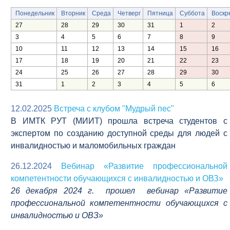
Понедельник
Вторник
Среда
Четверг
Пятница
Суббота
Воскр
27
28
29
30
31
1
2
3
4
5
6
7
8
9
10
11
12
13
14
15
16
17
18
19
20
21
22
23
24
25
26
27
28
29
30
31
1
2
3
4
5
6
12.02.2025
Встреча с клубом "Мудрый пес"
В ИМТК РУТ (МИИТ) прошла встреча студентов с
экспертом по созданию доступной среды для людей с
инвалидностью и маломобильных граждан
26.12.2024
Вебинар «Развитие профессиональной
компетентности обучающихся с инвалидностью и ОВЗ»
26 декабря 2024 г. прошел вебинар «Развитие
профессиональной компетентности обучающихся с
инвалидностью и ОВЗ»