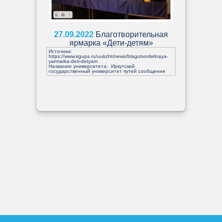
27.09.2022
Благотворительная
ярмарка «Дети-детям»
Источник:
https://www.irgups.ru/uukzht/news/blagotvoritelnaya-
yarmarka-deti-detyam
Название университета: Иркутский
государственный университет путей сообщения