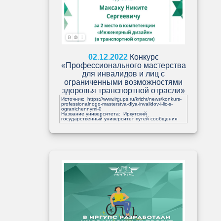
02.12.2022
Конкурс
«Профессионального мастерства
для инвалидов и лиц с
ограниченными возможностями
здоровья транспортной отрасли»
Источник:
https://www.irgups.ru/krizht/news/konkurs-
professionalnogo-masterstva-dlya-invalidov-i-lic-s-
ogranichennymi-0
Название университета: Иркутский
государственный университет путей сообщения