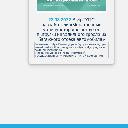
22.08.2022
В ИрГУПС
разработали «Мехатронный
манипулятор для погрузки-
выгрузки инвалидного кресла из
багажного отсека автомобиля»
Источник:
https://www.irgups.ru/irgups/news/v-irgups-
razrabotali-mekhatronnyy-manipulyator-dlya-pogruzki-
vygruzki-invalidnogo
Название университета: Иркутский
государственный университет путей сообщения