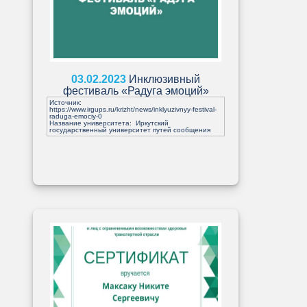
03.02.2023
Инклюзивный
фестиваль «Радуга эмоций»
Источник:
https://www.irgups.ru/krizht/news/inklyuzivnyy-festival-
raduga-emociy-0
Название университета: Иркутский
государственный университет путей сообщения