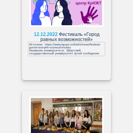
12.12.2022
Фестиваль «Город
равных возможностей»
Источник:
https://www.irgups.ru/krizht/news/festival-
gorod-ravnykh-vozmozhnostey
Название университета: Иркутский
государственный университет путей сообщения