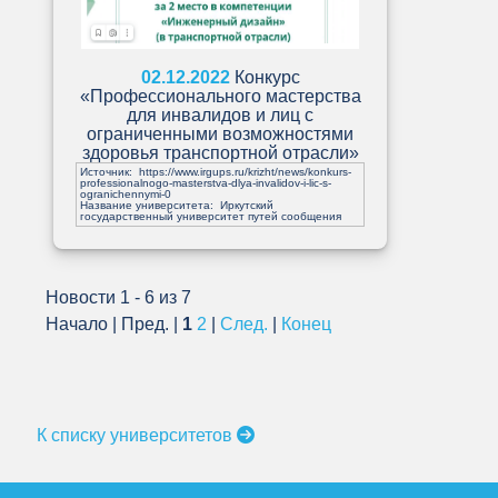
02.12.2022
Конкурс
«Профессионального мастерства
для инвалидов и лиц с
ограниченными возможностями
здоровья транспортной отрасли»
Источник:
https://www.irgups.ru/krizht/news/konkurs-
professionalnogo-masterstva-dlya-invalidov-i-lic-s-
ogranichennymi-0
Название университета: Иркутский
государственный университет путей сообщения
Новости 1 - 6 из 7
Начало | Пред. |
1
2
|
След.
|
Конец
К списку университетов