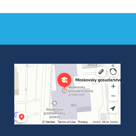
Институт международных транспортных коммуникаций Рут
ВУЗ в Москве