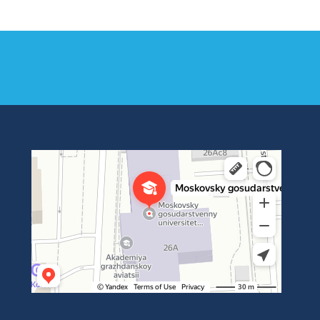
Институт международных транспортных коммуникаций Рут
ВУЗ в Москве