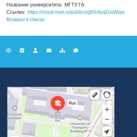
Название университета: МГТУ ГА
Ссылка:
https://cloud.mail.ru/public/zg8X/4yqDxoMqw
Возврат к списку
Российский университет транспорта
ВУЗ в Москве