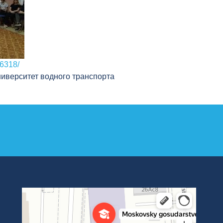
06318/
иверситет водного транспорта
Институт международных транспортных коммуникаций Рут
ВУЗ в Москве