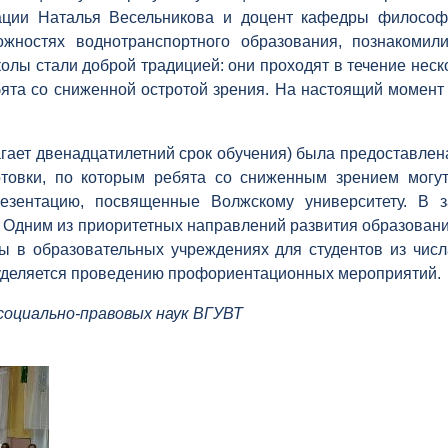
ации Наталья Весельникова и доцент кафедры философ
ожностях воднотранспортного образования, познакомил
колы стали доброй традицией: они проходят в течение неск
та со сниженной остротой зрения. На настоящий момент 
гает двенадцатилетний срок обучения) была предоставлен
товки, по которым ребята со сниженным зрением могу
резентацию, посвященные Волжскому университету. В 
. Одним из приоритетных направлений развития образова
ы в образовательных учреждениях для студентов из чис
 уделяется проведению профориентационных мероприятий.
социально-правовых наук ВГУВТ