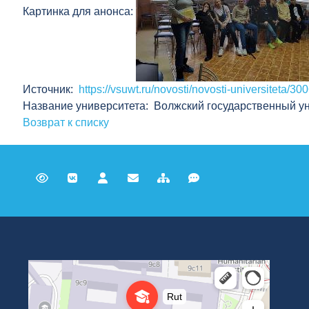
Картинка для анонса:
Источник:
https://vsuwt.ru/novosti/novosti-universiteta/30
Название университета: Волжский государственный ун
Возврат к списку
Российский университет транспорта
ВУЗ в Москве