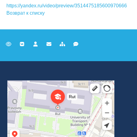
https://yandex.ru/video/preview/3514475185600970666
Возврат к списку
Российский университет транспорта
ВУЗ в Москве