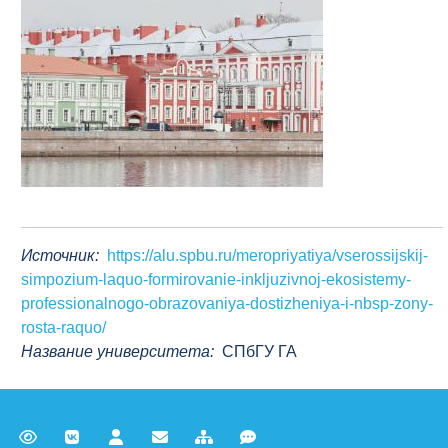
Источник:
https://alu.spbu.ru/meropriyatiya/vserossijskij-
simpozium-laquo-formirovanie-inkljuzivnoj-ekosistemy-
professionalnogo-obrazovaniya-dostizheniya-i-nbsp-zony-
rosta-raquo/
Название университета:
СПбГУ ГА