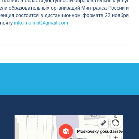
планов в области доступности образовательных услуг
тели образовательных организаций Минтранса России и
енция состоится в дистанционном формате 22 ноября
 почту
info.imo.miit@gmail.com
Институт международных транспортных коммуникаций Рут
ВУЗ в Москве