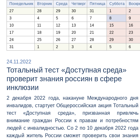
Понедельник
Вторник
Среда
Четверг
Пятница
Суббота
Воскр
27
28
29
30
31
1
2
3
4
5
6
7
8
9
10
11
12
13
14
15
16
17
18
19
20
21
22
23
24
25
26
27
28
29
30
31
1
2
3
4
5
6
24.11.2022
Тотальный тест «Доступная среда»
проверит знания россиян в сфере
инклюзии
2 декабря 2022 года, накануне Международного дня
инвалидов, стартует Общероссийская акция Тотальный
тест «Доступная среда», призванная привлечь
внимание граждан России к правам и потребностям
людей с инвалидностью. Со 2 по 10 декабря 2022 года
каждый житель России сможет проверить свои знания