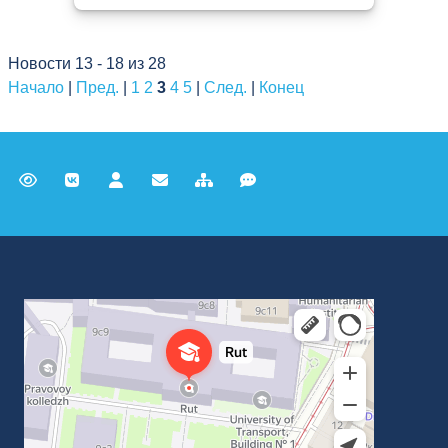
Новости 13 - 18 из 28
Начало
|
Пред.
|
1
2
3
4
5
|
След.
|
Конец
Российский университет транспорта
ВУЗ в Москве