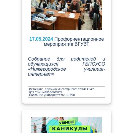
17.05.2024
Профориентационное
мероприятие ВГУВТ
Собрание для родителей и
обучающихся ГБПОУСО
«Нижегородское училище-
интернат»
Источник:
https://m.vk.com/public165631424?
q=17%20мая&search=1
Название университета: ВГУВТ