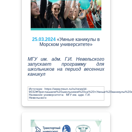
25.03.2024
«Умные каникулы в
Морском университете»
МГУ им. адм. Г.И. Невельского
запускает программу для
школьников на период весенних
каникул
Источник:
https://www.msun.ru/ru/news/id-
9032#Приглашаем%20школьников%20на%20«Умные%20каникулы%20в
Название университета: МГУ им. адм. Г.И.
Невельского