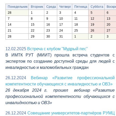
Понедельник
Вторник
Среда
Четверг
Пятница
Суббота
Воскр
28
1
2
3
4
5
6
7
8
9
10
11
12
13
14
15
16
17
18
19
20
21
22
23
24
25
26
27
28
29
30
31
1
2
3
12.02.2025
Встреча с клубом "Мудрый пес"
В ИМТК РУТ (МИИТ) прошла встреча студентов с
экспертом по созданию доступной среды для людей с
инвалидностью и маломобильных граждан
26.12.2024
Вебинар «Развитие профессиональной
компетентности обучающихся с инвалидностью и ОВЗ»
26 декабря 2024 г. прошел вебинар «Развитие
профессиональной компетентности обучающихся с
инвалидностью и ОВЗ»
26.12.2024
Совещание университетов-партнёров РУМЦ