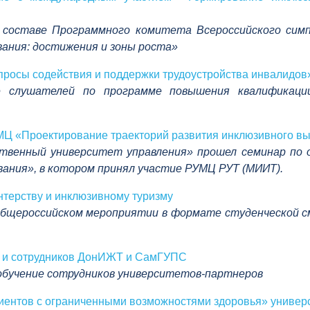
в составе Программного комитета Всероссийского сим
ания: достижения и зоны роста»
осы содействия и поддержки трудоустройства инвалидов
е слушателей по программе повышения квалификаци
МЦ «Проектирование траекторий развития инклюзивного в
рственный университет управления» прошел семинар по
ания», в котором принял участие РУМЦ РУТ (МИИТ).
нтерству и инклюзивному туризму
бщероссийском мероприятии в формате студенческой см
 и сотрудников ДонИЖТ и СамГУПС
л обучение сотрудников университетов-партнеров
риентов с ограниченными возможностями здоровья» униве