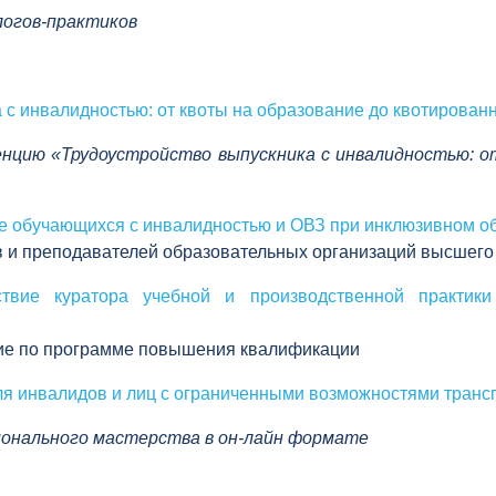
логов-практиков
с инвалидностью: от квоты на образование до квотированн
енцию «Трудоустройство выпускника с инвалидностью: о
обучающихся с инвалидностью и ОВЗ при инклюзивном о
ков и преподавателей образовательных организаций высше
вие куратора учебной и производственной практики
ние по программе повышения квалификации
ля инвалидов и лиц с ограниченными возможностями транс
ионального мастерства в
он-лайн формате