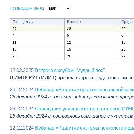
Предыдущий месяц
Понедельник
Вторник
Среда
27
28
29
4
5
6
11
12
13
18
19
20
25
26
27
12.02.2025
Встреча с клубом "Мудрый пес"
В ИМТК РУТ (МИИТ) прошла встреча студентов с эксп
26.12.2024
Вебинар «Развитие профессиональной ком
26 декабря 2024 г. прошел вебинар «Развитие про
26.12.2024
Совещание университетов-партнёров РУМ
26 декабря 2024 г. состоялось совещание с участи
12.12.2024
Вебинар «Развитие системы психолого-пед