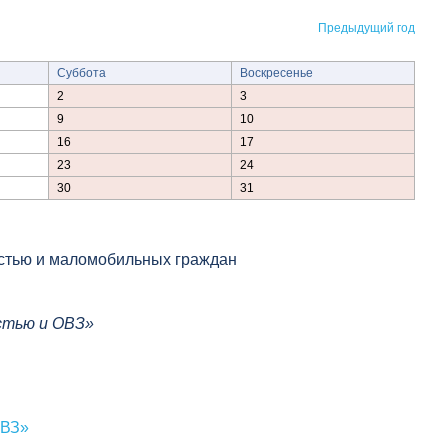
Предыдущий год
Суббота
Воскресенье
2
3
9
10
16
17
23
24
30
31
остью и маломобильных граждан
стью и ОВЗ»
ОВЗ»